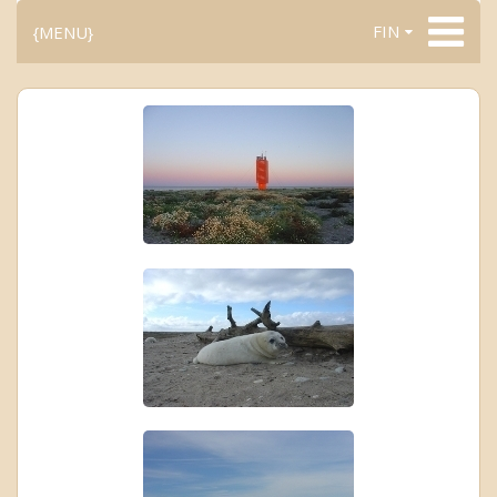
FIN
{MENU}