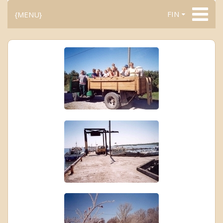
FIN
{MENU}