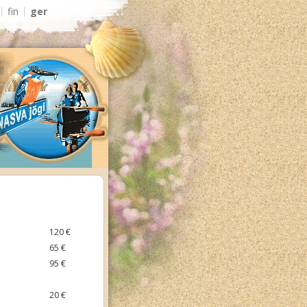
fin
ger
120 €
65 €
95 €
20 €