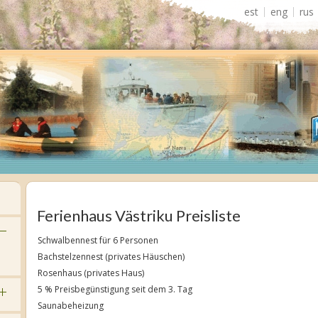
est
eng
rus
Ferienhaus Västriku Preisliste
Schwalbennest für 6 Personen
Bachstelzennest (privates Häuschen)
Rosenhaus (privates Haus)
5 % Preisbegünstigung seit dem 3. Tag
Saunabeheizung