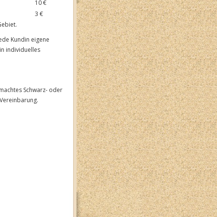
10 €
3 €
Gebiet.
 jede Kundin eigene
n individuelles
emachtes Schwarz- oder
 Vereinbarung.