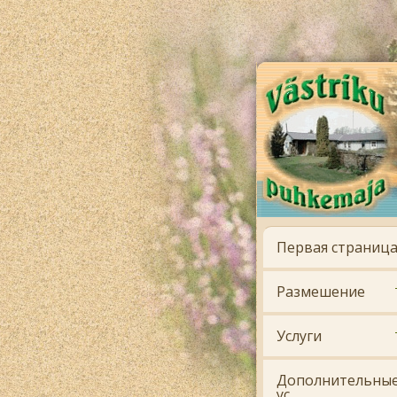
Первая страниц
Размешение
Услуги
Дополнительны
ус.