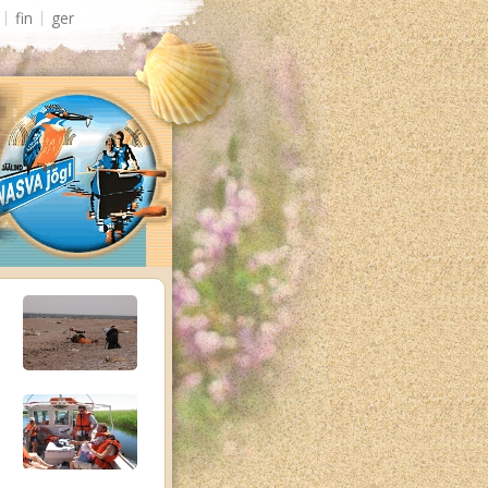
fin
ger