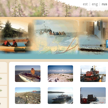
est
eng
rus
а
е