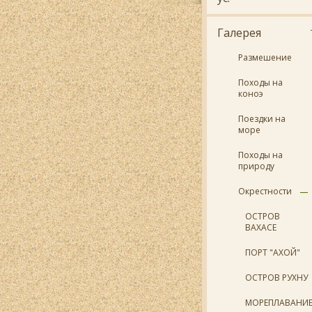
Галерея
Размешение
Походы на
коноэ
Поездки на
море
Походы на
природу
Окрестности
ОСТРОВ
ВАХАСЕ
ПОРТ "АХОЙ"
ОСТРОВ РУХНУ
МОРЕПЛАВАНИ